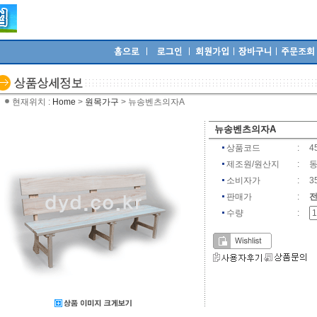
현재위치 :
Home
>
원목가구
> 뉴송벤츠의자A
뉴송벤츠의자A
상품코드
:
4
제조원/원산지
:
동
소비자가
:
3
판매가
:
수량
: